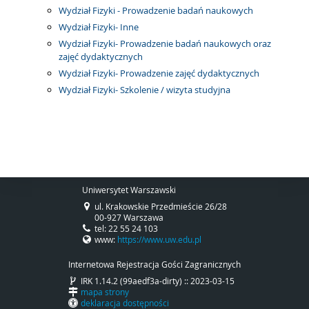
Wydział Fizyki - Prowadzenie badań naukowych
Wydział Fizyki- Inne
Wydział Fizyki- Prowadzenie badań naukowych oraz
zajęć dydaktycznych
Wydział Fizyki- Prowadzenie zajęć dydaktycznych
Wydział Fizyki- Szkolenie / wizyta studyjna
Uniwersytet Warszawski
ul. Krakowskie Przedmieście 26/28
00-927 Warszawa
tel: 22 55 24 103
www:
https://www.uw.edu.pl
Internetowa Rejestracja Gości Zagranicznych
IRK 1.14.2 (99aedf3a-dirty) :: 2023-03-15
mapa strony
deklaracja dostępności