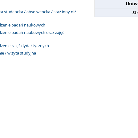
Uniw
a studencka / absolwencka / staż inny niż
St
adzenie badań naukowych
dzenie badań naukowych oraz zajęć
zenie zajęć dydaktycznych
ie / wizyta studyjna